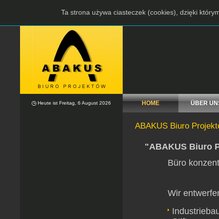
Ta strona używa ciasteczek (cookies), dzięki który
HOME
ÜBER UN
Heute ist Freitag, 6 August 2026
ABAKUS Biuro Projek
"ABAKUS Biuro P
Büro konzent
Wir entwerfe
Industriebau