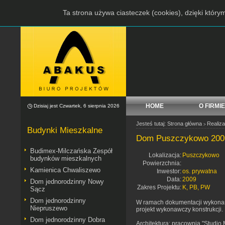
Ta strona używa ciasteczek (cookies), dzięki który
HOME
O FIRMIE
Dzisiaj jest Czwartek, 6 sierpnia 2026
Jesteś tutaj:
Strona główna
Realiza
>
Budynki Mieszkalne
Dom Puszczykowo 200
Budimex-Milczańska Zespół
Lokalizacja:
Puszczykowo
budynków mieszkalnych
Powierzchnia:
Kamienica Chwaliszewo
Inwestor:
os. prywatna
Data:
2009
Dom jednorodzinny Nowy
Zakres Projektu:
K, PB, PW
Sącz
Dom jednorodzinny
W ramach dokumentacji wykonan
Niepruszewo
projekt wykonawczy konstrukcji.
Dom jednorodzinny Dobra
Architektura: pracownia "Studio 