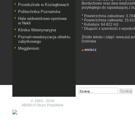
Berdychowo oraz dwa wejścia/d
Przedszkole w Koziegłowach
przyległego do sąsiadującej z bu
Politechnika Poznańska
* Powierzchnia zabudowy: 3.78
Hala widowiskowo-sportowa
* Powierzchnia całkowita: 15.6
w Nekli
* Kubatura: 64.822 m3
* Długość x szerokość x wysoko
Klinika Weterynaryjna
Poznań-rewaloryzacja obiektu
Źródło tekstu i zdjęć: www.put.po
zabytkowego
Dolińska
Megglenium
wstecz
© 1993 - 2018
ABAKUS Biuro Projektów