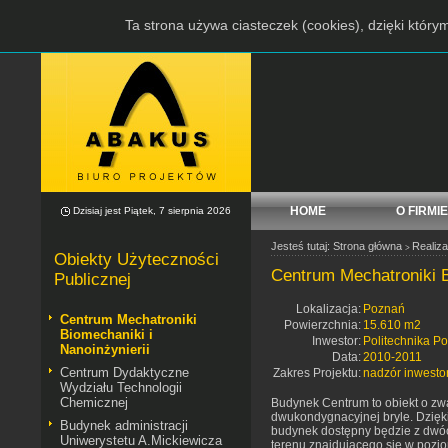
Ta strona używa ciasteczek (cookies), dzięki który
HOME
O FIRMIE
Dzisiaj jest Piątek, 7 sierpnia 2026
Jesteś tutaj:
Strona główna
Realiza
>
Obiekty Użyteczności
Centrum Mechatroniki B
Publicznej
Lokalizacja:
Poznań
Centrum Mechatroniki
Powierzchnia:
15.610 m2
Biomechaniki i
Inwestor:
Politechnika P
Nanoinżynierii
Data:
2010-2011
Centrum Dydaktyczne
Zakres Projektu:
nadzór inwestor
Wydziału Technologii
Chemicznej
Budynek Centrum to obiekt o zwar
dwukondygnacyjnej bryle. Dzięk
Budynek administracji
budynek dostępny będzie z dwóc
Uniwerystetu A.Mickiewicza
terenu znajdującego się w poziom